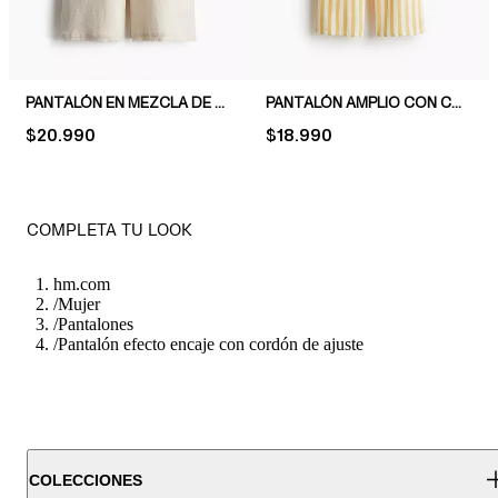
PANTALÓN EN MEZCLA DE LINO CON CORDÓN DE AJUSTE
PANTALÓN AMPLIO CON CORDÓN DE AJUSTE
PRICE:
$20.990
PRICE:
$18.990
COMPLETA TU LOOK
hm.com
/
Mujer
/
Pantalones
/
Pantalón efecto encaje con cordón de ajuste
COLECCIONES