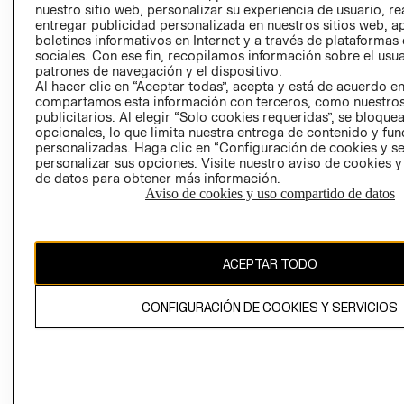
INVERSIONISTAS
TIENDA
nuestro sitio web, personalizar su experiencia de usuario, rea
entregar publicidad personalizada en nuestros sitios web, a
POLÍTICA
TÉRMINOS Y
boletines informativos en Internet y a través de plataformas
EMPRESARIAL
CONDICIONE
sociales. Con ese fin, recopilamos información sobre el usua
patrones de navegación y el dispositivo.
AVISO DE
Al hacer clic en “Aceptar todas”, acepta y está de acuerdo e
PRIVACIDAD
compartamos esta información con terceros, como nuestros
GIFT CARD
publicitarios. Al elegir “Solo cookies requeridas”, se bloque
opcionales, lo que limita nuestra entrega de contenido y fu
AVISO DE
personalizadas. Haga clic en “Configuración de cookies y se
COOKIES
personalizar sus opciones. Visite nuestro aviso de cookies 
de datos para obtener más información.
Aviso de cookies y uso compartido de datos
ACEPTAR TODO
Chile ($)
CONFIGURACIÓN DE COOKIES Y SERVICIOS
CAMBIAR REGIÓN
El contenido de esta página web está protegido por copyright y es