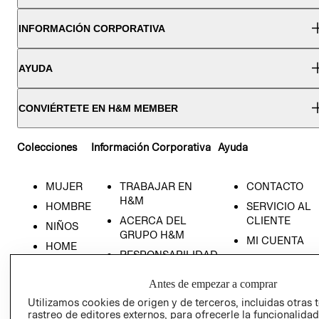
INFORMACIÓN CORPORATIVA
AYUDA
CONVIÉRTETE EN H&M MEMBER
Colecciones
Información Corporativa
Ayuda
MUJER
TRABAJAR EN
CONTACTO
H&M
HOMBRE
SERVICIO AL
ACERCA DEL
CLIENTE
NIÑOS
GRUPO H&M
MI CUENTA
HOME
RESPONSABILIDAD
NUESTRAS
SOCIAL
TIENDAS
Antes de empezar a comprar
PRENSA
CLICK&COLL
Utilizamos cookies de origen y de terceros, incluidas otras 
RELACIÓN CON
- RETIRO EN
rastreo de editores externos, para ofrecerle la funcionalid