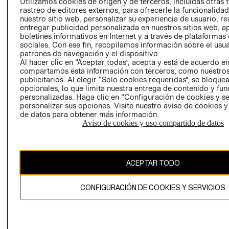
CLICK&COLL
Utilizamos cookies de origen y de terceros, incluidas otras 
rastreo de editores externos, para ofrecerle la funcionalid
RELACIÓN CON
- RETIRO EN
nuestro sitio web, personalizar su experiencia de usuario, rea
INVERSIONISTAS
TIENDA
entregar publicidad personalizada en nuestros sitios web, a
POLÍTICA
TÉRMINOS Y
boletines informativos en Internet y a través de plataformas
sociales. Con ese fin, recopilamos información sobre el usua
EMPRESARIAL
CONDICIONE
patrones de navegación y el dispositivo.
AVISO DE
Al hacer clic en “Aceptar todas”, acepta y está de acuerdo e
PRIVACIDAD
compartamos esta información con terceros, como nuestros
publicitarios. Al elegir “Solo cookies requeridas”, se bloque
GIFT CARD
opcionales, lo que limita nuestra entrega de contenido y fu
personalizadas. Haga clic en “Configuración de cookies y se
AVISO DE
personalizar sus opciones. Visite nuestro aviso de cookies 
COOKIES
de datos para obtener más información.
Aviso de cookies y uso compartido de datos
ACEPTAR TODO
Chile ($)
CONFIGURACIÓN DE COOKIES Y SERVICIOS
CAMBIAR REGIÓN