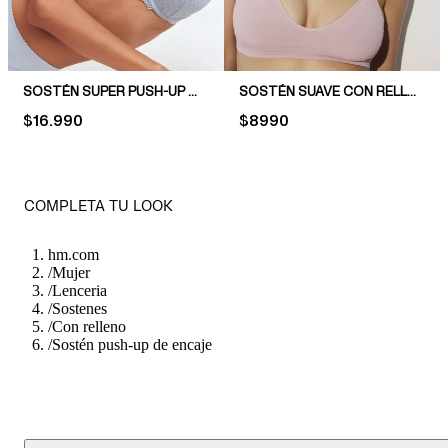
SOSTÉN SUPER PUSH-UP DE ENCAJE
SOSTÉN SUAVE CON RELLENO SEAMLESS
PRICE:
$16.990
PRICE:
$8990
COMPLETA TU LOOK
hm.com
/
Mujer
/
Lenceria
/
Sostenes
/
Con relleno
/
Sostén push-up de encaje