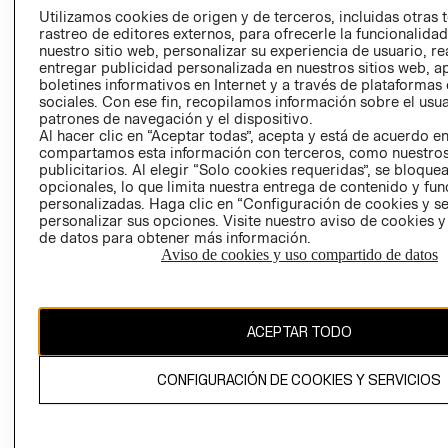
PRENSA
Utilizamos cookies de origen y de terceros, incluidas otras 
CLICK&COLL
rastreo de editores externos, para ofrecerle la funcionalid
RELACIÓN CON
- RETIRO EN
nuestro sitio web, personalizar su experiencia de usuario, rea
INVERSIONISTAS
TIENDA
entregar publicidad personalizada en nuestros sitios web, a
boletines informativos en Internet y a través de plataformas
POLÍTICA
TÉRMINOS Y
sociales. Con ese fin, recopilamos información sobre el usua
EMPRESARIAL
CONDICIONE
patrones de navegación y el dispositivo.
Al hacer clic en “Aceptar todas”, acepta y está de acuerdo e
AVISO DE
compartamos esta información con terceros, como nuestros
PRIVACIDAD
publicitarios. Al elegir “Solo cookies requeridas”, se bloque
GIFT CARD
opcionales, lo que limita nuestra entrega de contenido y fu
personalizadas. Haga clic en “Configuración de cookies y se
AVISO DE
personalizar sus opciones. Visite nuestro aviso de cookies 
COOKIES
de datos para obtener más información.
Aviso de cookies y uso compartido de datos
ACEPTAR TODO
Chile ($)
CONFIGURACIÓN DE COOKIES Y SERVICIOS
CAMBIAR REGIÓN