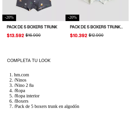
-
20
%
-
20
%
PACK DE 5 BOXERS TRUNK
PACK DE 5 BOXERS TRUNK EN ALGODÓN
PRICE:
$13.592
ORIGINAL PRICE:
$16.990
PRICE:
$10.392
ORIGINAL PRICE:
$12.990
COMPLETA TU LOOK
hm.com
/
Ninos
/
Nino 2 8a
/
Ropa
/
Ropa interior
/
Boxers
/
Pack de 5 boxers trunk en algodón