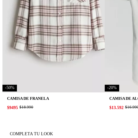
-
50
%
-
20
%
CAMISA DE FRANELA
CAMISA DE A
ORIGINAL PRICE:
$18.990
ORIGIN
$16.99
PRICE:
$9495
PRICE:
$13.592
COMPLETA TU LOOK