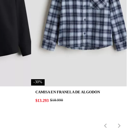
-
30
%
CAMISA EN FRANELA DE ALGODÓN
ORIGINAL PRICE:
$18.990
PRICE:
$13.293