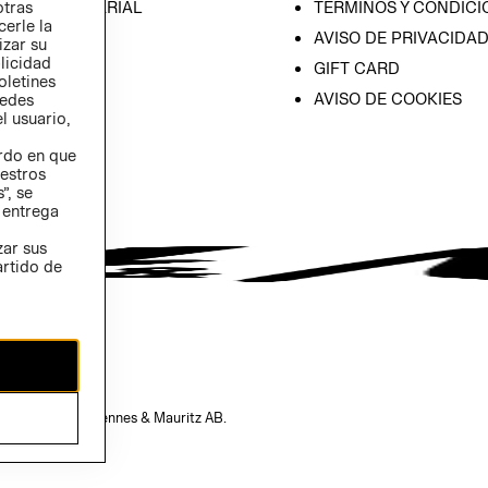
ICA EMPRESARIAL
TÉRMINOS Y CONDICI
otras
cerle la
AVISO DE PRIVACIDA
izar su
blicidad
GIFT CARD
oletines
AVISO DE COOKIES
redes
l usuario,
erdo en que
estros
”, se
 entrega
zar sus
artido de
opiedad de H&M Hennes & Mauritz AB.