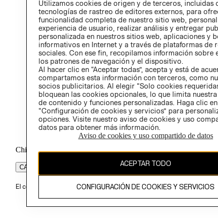
POLÍT
Utilizamos cookies de origen y de terceros, incluidas 
tecnologías de rastreo de editores externos, para ofre
funcionalidad completa de nuestro sitio web, personal
experiencia de usuario, realizar análisis y entregar pu
personalizada en nuestros sitios web, aplicaciones y b
informativos en Internet y a través de plataformas de 
sociales. Con ese fin, recopilamos información sobre e
los patrones de navegación y el dispositivo.
Al hacer clic en “Aceptar todas”, acepta y está de acu
compartamos esta información con terceros, como nu
socios publicitarios. Al elegir “Solo cookies requeridas
bloquean las cookies opcionales, lo que limita nuestra
de contenido y funciones personalizadas. Haga clic en
“Configuración de cookies y servicios” para personali
opciones. Visite nuestro aviso de cookies y uso comp
datos para obtener más información.
Aviso de cookies y uso compartido de datos
Chile ($)
ACEPTAR TODO
CAMBIAR REGIÓN
CONFIGURACIÓN DE COOKIES Y SERVICIOS
El contenido de esta página web está protegido por copyright y es pr