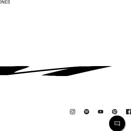
ONES
D