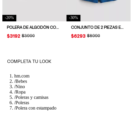
-
20
%
-
30
%
POLERA DE ALGODÓN CON ESTAMPADO
CONJUNTO DE 2 PIEZAS EN ALGODÓN
PRICE:
$3192
ORIGINAL PRICE:
$3990
PRICE:
$6293
ORIGINAL PRICE:
$8990
COMPLETA TU LOOK
hm.com
/
Bebes
/
Nino
/
Ropa
/
Poleras y camisas
/
Poleras
/
Polera con estampado