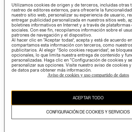
PRENSA
Utilizamos cookies de origen y de terceros, incluidas otras 
CLICK&COLL
rastreo de editores externos, para ofrecerle la funcionalid
RELACIÓN CON
- RETIRO EN
nuestro sitio web, personalizar su experiencia de usuario, rea
INVERSIONISTAS
TIENDA
entregar publicidad personalizada en nuestros sitios web, a
boletines informativos en Internet y a través de plataformas
POLÍTICA
TÉRMINOS Y
sociales. Con ese fin, recopilamos información sobre el usua
EMPRESARIAL
CONDICIONE
patrones de navegación y el dispositivo.
Al hacer clic en “Aceptar todas”, acepta y está de acuerdo e
AVISO DE
compartamos esta información con terceros, como nuestros
PRIVACIDAD
publicitarios. Al elegir “Solo cookies requeridas”, se bloque
GIFT CARD
opcionales, lo que limita nuestra entrega de contenido y fu
personalizadas. Haga clic en “Configuración de cookies y se
AVISO DE
personalizar sus opciones. Visite nuestro aviso de cookies 
COOKIES
de datos para obtener más información.
Aviso de cookies y uso compartido de datos
ACEPTAR TODO
Chile ($)
CONFIGURACIÓN DE COOKIES Y SERVICIOS
CAMBIAR REGIÓN