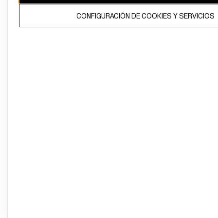
El contenido de esta página web está protegido por copyright y es
CONFIGURACIÓN DE COOKIES Y SERVICIOS
propiedad de H&M Hennes & Mauritz AB.