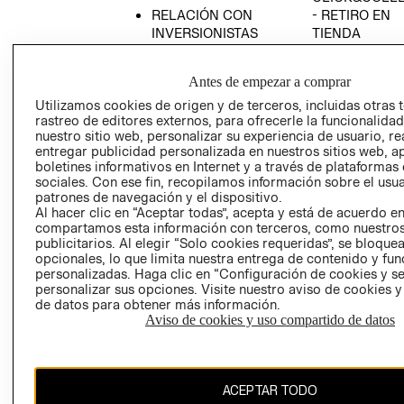
RELACIÓN CON
- RETIRO EN
INVERSIONISTAS
TIENDA
POLÍTICA
TÉRMINOS Y
EMPRESARIAL
CONDICIONE
Antes de empezar a comprar
AVISO DE
Utilizamos cookies de origen y de terceros, incluidas otras 
PRIVACIDAD
rastreo de editores externos, para ofrecerle la funcionalid
nuestro sitio web, personalizar su experiencia de usuario, rea
GIFT CARD
entregar publicidad personalizada en nuestros sitios web, a
boletines informativos en Internet y a través de plataformas
AVISO DE
sociales. Con ese fin, recopilamos información sobre el usua
COOKIES
patrones de navegación y el dispositivo.
Al hacer clic en “Aceptar todas”, acepta y está de acuerdo e
compartamos esta información con terceros, como nuestros
publicitarios. Al elegir “Solo cookies requeridas”, se bloque
opcionales, lo que limita nuestra entrega de contenido y fu
personalizadas. Haga clic en “Configuración de cookies y se
personalizar sus opciones. Visite nuestro aviso de cookies 
de datos para obtener más información.
Chile ($)
Aviso de cookies y uso compartido de datos
CAMBIAR REGIÓN
ACEPTAR TODO