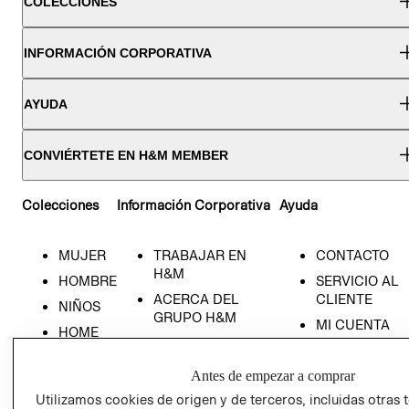
COLECCIONES
INFORMACIÓN CORPORATIVA
AYUDA
CONVIÉRTETE EN H&M MEMBER
Colecciones
Información Corporativa
Ayuda
MUJER
TRABAJAR EN
CONTACTO
H&M
HOMBRE
SERVICIO AL
ACERCA DEL
CLIENTE
NIÑOS
GRUPO H&M
MI CUENTA
HOME
RESPONSABILIDAD
NUESTRAS
SOCIAL
TIENDAS
Antes de empezar a comprar
PRENSA
CLICK&COLL
Utilizamos cookies de origen y de terceros, incluidas otras 