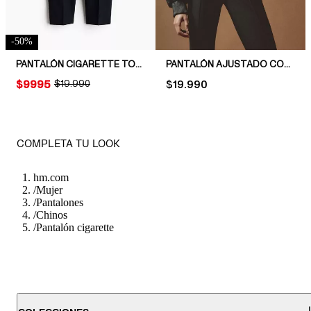
-
50
%
PANTALÓN CIGARETTE TOBILLERO
PANTALÓN AJUSTADO CON RAYA
PRICE:
$9995
ORIGINAL PRICE:
$19.990
PRICE:
$19.990
COMPLETA TU LOOK
hm.com
/
Mujer
/
Pantalones
/
Chinos
/
Pantalón cigarette