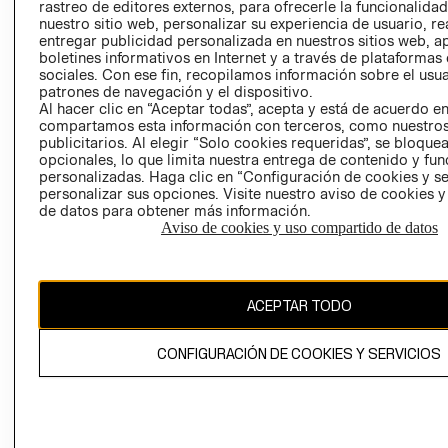
RELACIÓN CON
- RETIRO EN
rastreo de editores externos, para ofrecerle la funcionalid
INVERSIONISTAS
TIENDA
nuestro sitio web, personalizar su experiencia de usuario, rea
entregar publicidad personalizada en nuestros sitios web, a
POLÍTICA
TÉRMINOS Y
boletines informativos en Internet y a través de plataformas
EMPRESARIAL
CONDICIONE
sociales. Con ese fin, recopilamos información sobre el usua
patrones de navegación y el dispositivo.
AVISO DE
Al hacer clic en “Aceptar todas”, acepta y está de acuerdo e
PRIVACIDAD
compartamos esta información con terceros, como nuestros
publicitarios. Al elegir “Solo cookies requeridas”, se bloque
GIFT CARD
opcionales, lo que limita nuestra entrega de contenido y fu
AVISO DE
personalizadas. Haga clic en “Configuración de cookies y se
personalizar sus opciones. Visite nuestro aviso de cookies 
COOKIES
de datos para obtener más información.
Aviso de cookies y uso compartido de datos
ACEPTAR TODO
Chile ($)
CONFIGURACIÓN DE COOKIES Y SERVICIOS
CAMBIAR REGIÓN