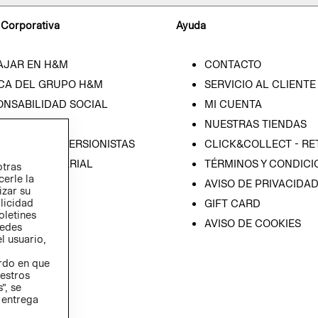
 Corporativa
Ayuda
AJAR EN H&M
CONTACTO
CA DEL GRUPO H&M
SERVICIO AL CLIENTE
ONSABILIDAD SOCIAL
MI CUENTA
SA
NUESTRAS TIENDAS
IÓN CON INVERSIONISTAS
CLICK&COLLECT - RE
ICA EMPRESARIAL
TÉRMINOS Y CONDICI
otras
cerle la
AVISO DE PRIVACIDA
izar su
blicidad
GIFT CARD
oletines
AVISO DE COOKIES
redes
l usuario,
erdo en que
estros
”, se
 entrega