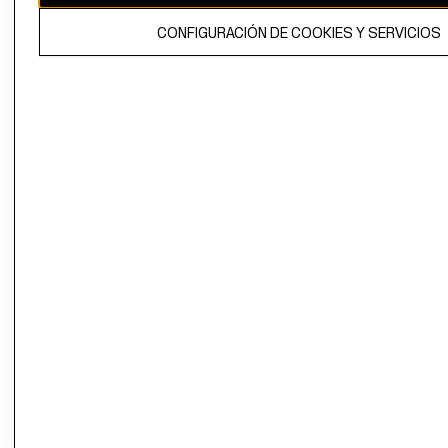
El contenido de esta página web está protegido por copyright y es
CONFIGURACIÓN DE COOKIES Y SERVICIOS
propiedad de H&M Hennes & Mauritz AB.