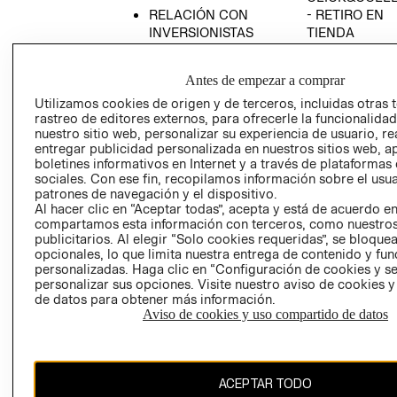
RELACIÓN CON
- RETIRO EN
INVERSIONISTAS
TIENDA
POLÍTICA
TÉRMINOS Y
EMPRESARIAL
CONDICIONE
Antes de empezar a comprar
AVISO DE
Utilizamos cookies de origen y de terceros, incluidas otras 
PRIVACIDAD
rastreo de editores externos, para ofrecerle la funcionalid
nuestro sitio web, personalizar su experiencia de usuario, rea
GIFT CARD
entregar publicidad personalizada en nuestros sitios web, a
boletines informativos en Internet y a través de plataformas
AVISO DE
sociales. Con ese fin, recopilamos información sobre el usua
COOKIES
patrones de navegación y el dispositivo.
Al hacer clic en “Aceptar todas”, acepta y está de acuerdo e
compartamos esta información con terceros, como nuestros
publicitarios. Al elegir “Solo cookies requeridas”, se bloque
opcionales, lo que limita nuestra entrega de contenido y fu
personalizadas. Haga clic en “Configuración de cookies y se
personalizar sus opciones. Visite nuestro aviso de cookies 
de datos para obtener más información.
Chile ($)
Aviso de cookies y uso compartido de datos
CAMBIAR REGIÓN
ACEPTAR TODO