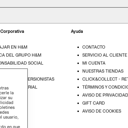
 Corporativa
Ayuda
AJAR EN H&M
CONTACTO
CA DEL GRUPO H&M
SERVICIO AL CLIENTE
ONSABILIDAD SOCIAL
MI CUENTA
SA
NUESTRAS TIENDAS
IÓN CON INVERSIONISTAS
CLICK&COLLECT - RE
ICA EMPRESARIAL
TÉRMINOS Y CONDICI
otras
cerle la
AVISO DE PRIVACIDA
izar su
blicidad
GIFT CARD
oletines
AVISO DE COOKIES
redes
l usuario,
erdo en que