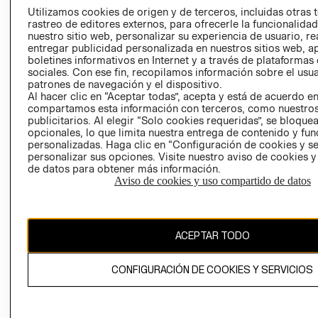
PRENSA
Utilizamos cookies de origen y de terceros, incluidas otras 
CLICK&COLL
rastreo de editores externos, para ofrecerle la funcionalid
RELACIÓN CON
- RETIRO EN
nuestro sitio web, personalizar su experiencia de usuario, rea
INVERSIONISTAS
TIENDA
entregar publicidad personalizada en nuestros sitios web, a
boletines informativos en Internet y a través de plataformas
POLÍTICA
TÉRMINOS Y
sociales. Con ese fin, recopilamos información sobre el usua
EMPRESARIAL
CONDICIONE
patrones de navegación y el dispositivo.
Al hacer clic en “Aceptar todas”, acepta y está de acuerdo e
AVISO DE
compartamos esta información con terceros, como nuestros
PRIVACIDAD
publicitarios. Al elegir “Solo cookies requeridas”, se bloque
GIFT CARD
opcionales, lo que limita nuestra entrega de contenido y fu
personalizadas. Haga clic en “Configuración de cookies y se
AVISO DE
personalizar sus opciones. Visite nuestro aviso de cookies 
COOKIES
de datos para obtener más información.
Aviso de cookies y uso compartido de datos
ACEPTAR TODO
Chile ($)
CONFIGURACIÓN DE COOKIES Y SERVICIOS
CAMBIAR REGIÓN