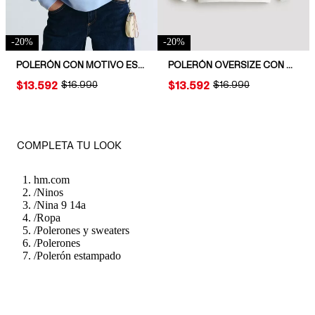
-
20
%
-
20
%
POLERÓN CON MOTIVO ESTAMPADO
POLERÓN OVERSIZE CON MOTIVO ESTAMPADO
PRICE:
$13.592
ORIGINAL PRICE:
$16.990
PRICE:
$13.592
ORIGINAL PRICE:
$16.990
COMPLETA TU LOOK
hm.com
/
Ninos
/
Nina 9 14a
/
Ropa
/
Polerones y sweaters
/
Polerones
/
Polerón estampado