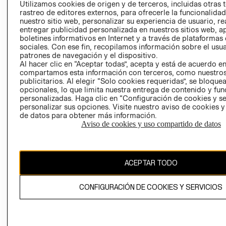
CLICK&COLL
Utilizamos cookies de origen y de terceros, incluidas otras 
rastreo de editores externos, para ofrecerle la funcionalid
RELACIÓN CON
- RETIRO EN
nuestro sitio web, personalizar su experiencia de usuario, rea
INVERSIONISTAS
TIENDA
entregar publicidad personalizada en nuestros sitios web, a
POLÍTICA
TÉRMINOS Y
boletines informativos en Internet y a través de plataformas
sociales. Con ese fin, recopilamos información sobre el usua
EMPRESARIAL
CONDICIONE
patrones de navegación y el dispositivo.
AVISO DE
Al hacer clic en “Aceptar todas”, acepta y está de acuerdo e
PRIVACIDAD
compartamos esta información con terceros, como nuestros
publicitarios. Al elegir “Solo cookies requeridas”, se bloque
GIFT CARD
opcionales, lo que limita nuestra entrega de contenido y fu
personalizadas. Haga clic en “Configuración de cookies y se
AVISO DE
personalizar sus opciones. Visite nuestro aviso de cookies 
COOKIES
de datos para obtener más información.
Aviso de cookies y uso compartido de datos
ACEPTAR TODO
Chile ($)
CONFIGURACIÓN DE COOKIES Y SERVICIOS
CAMBIAR REGIÓN