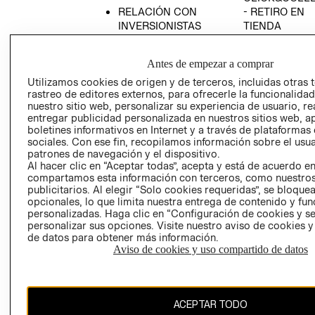
RELACIÓN CON
- RETIRO EN
INVERSIONISTAS
TIENDA
POLÍTICA
TÉRMINOS Y
EMPRESARIAL
CONDICIONE
Antes de empezar a comprar
AVISO DE
Utilizamos cookies de origen y de terceros, incluidas otras 
PRIVACIDAD
rastreo de editores externos, para ofrecerle la funcionalid
nuestro sitio web, personalizar su experiencia de usuario, rea
GIFT CARD
entregar publicidad personalizada en nuestros sitios web, a
boletines informativos en Internet y a través de plataformas
AVISO DE
sociales. Con ese fin, recopilamos información sobre el usua
COOKIES
patrones de navegación y el dispositivo.
Al hacer clic en “Aceptar todas”, acepta y está de acuerdo e
compartamos esta información con terceros, como nuestros
publicitarios. Al elegir “Solo cookies requeridas”, se bloque
opcionales, lo que limita nuestra entrega de contenido y fu
personalizadas. Haga clic en “Configuración de cookies y se
personalizar sus opciones. Visite nuestro aviso de cookies 
de datos para obtener más información.
Chile ($)
Aviso de cookies y uso compartido de datos
CAMBIAR REGIÓN
ACEPTAR TODO