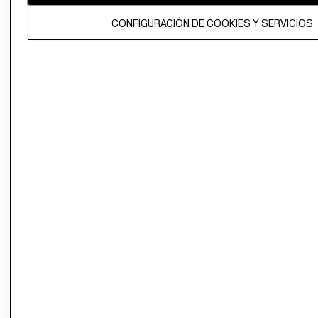
El contenido de esta página web está protegido por copyright y es
CONFIGURACIÓN DE COOKIES Y SERVICIOS
propiedad de H&M Hennes & Mauritz AB.