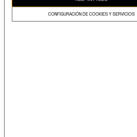
El contenido de esta página web está protegido por copyright y es
CONFIGURACIÓN DE COOKIES Y SERVICIOS
propiedad de H&M Hennes & Mauritz AB.