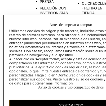
PRENSA
CLICK&COLL
RELACIÓN CON
- RETIRO EN
INVERSIONISTAS
TIENDA
POLÍTICA
TÉRMINOS Y
EMPRESARIAL
CONDICIONE
Antes de empezar a comprar
Utilizamos cookies de origen y de terceros, incluidas otras 
AVISO DE
rastreo de editores externos, para ofrecerle la funcionalid
PRIVACIDAD
nuestro sitio web, personalizar su experiencia de usuario, rea
GIFT CARD
entregar publicidad personalizada en nuestros sitios web, a
boletines informativos en Internet y a través de plataformas
AVISO DE
sociales. Con ese fin, recopilamos información sobre el usua
COOKIES
patrones de navegación y el dispositivo.
Al hacer clic en “Aceptar todas”, acepta y está de acuerdo e
compartamos esta información con terceros, como nuestros
publicitarios. Al elegir “Solo cookies requeridas”, se bloque
opcionales, lo que limita nuestra entrega de contenido y fu
personalizadas. Haga clic en “Configuración de cookies y se
personalizar sus opciones. Visite nuestro aviso de cookies 
de datos para obtener más información.
Chile ($)
Aviso de cookies y uso compartido de datos
CAMBIAR REGIÓN
ACEPTAR TODO