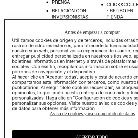
PRENSA
CLICK&COLL
RELACIÓN CON
- RETIRO EN
INVERSIONISTAS
TIENDA
POLÍTICA
TÉRMINOS Y
EMPRESARIAL
CONDICIONE
Antes de empezar a comprar
Utilizamos cookies de origen y de terceros, incluidas otras 
AVISO DE
rastreo de editores externos, para ofrecerle la funcionalid
PRIVACIDAD
nuestro sitio web, personalizar su experiencia de usuario, rea
GIFT CARD
entregar publicidad personalizada en nuestros sitios web, a
boletines informativos en Internet y a través de plataformas
AVISO DE
sociales. Con ese fin, recopilamos información sobre el usua
COOKIES
patrones de navegación y el dispositivo.
Al hacer clic en “Aceptar todas”, acepta y está de acuerdo e
compartamos esta información con terceros, como nuestros
publicitarios. Al elegir “Solo cookies requeridas”, se bloque
opcionales, lo que limita nuestra entrega de contenido y fu
personalizadas. Haga clic en “Configuración de cookies y se
personalizar sus opciones. Visite nuestro aviso de cookies 
de datos para obtener más información.
Chile ($)
Aviso de cookies y uso compartido de datos
CAMBIAR REGIÓN
ACEPTAR TODO