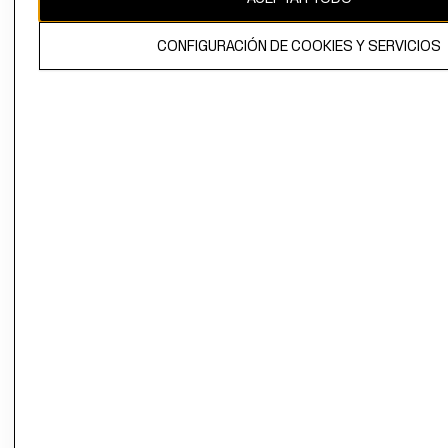
El contenido de esta página web está protegido por copyright y es
CONFIGURACIÓN DE COOKIES Y SERVICIOS
propiedad de H&M Hennes & Mauritz AB.