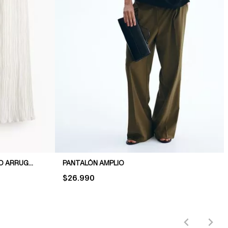
PANTALÓN PULL-ON CON EFECTO ARRUGADO
PANTALÓN AMPLIO
PRICE:
$26.990