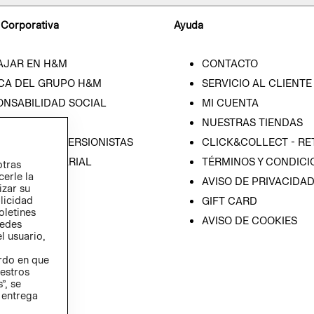
 Corporativa
Ayuda
AJAR EN H&M
CONTACTO
CA DEL GRUPO H&M
SERVICIO AL CLIENTE
ONSABILIDAD SOCIAL
MI CUENTA
SA
NUESTRAS TIENDAS
IÓN CON INVERSIONISTAS
CLICK&COLLECT - RE
ICA EMPRESARIAL
TÉRMINOS Y CONDICI
otras
cerle la
AVISO DE PRIVACIDA
izar su
blicidad
GIFT CARD
oletines
AVISO DE COOKIES
redes
l usuario,
erdo en que
estros
”, se
 entrega