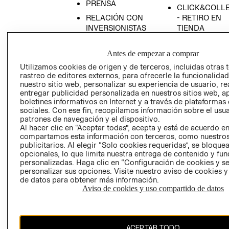
PRENSA
CLICK&COLL
RELACIÓN CON
- RETIRO EN
INVERSIONISTAS
TIENDA
POLÍTICA
TÉRMINOS Y
EMPRESARIAL
CONDICIONE
Antes de empezar a comprar
Utilizamos cookies de origen y de terceros, incluidas otras 
AVISO DE
rastreo de editores externos, para ofrecerle la funcionalid
PRIVACIDAD
nuestro sitio web, personalizar su experiencia de usuario, rea
GIFT CARD
entregar publicidad personalizada en nuestros sitios web, a
boletines informativos en Internet y a través de plataformas
AVISO DE
sociales. Con ese fin, recopilamos información sobre el usua
COOKIES
patrones de navegación y el dispositivo.
Al hacer clic en “Aceptar todas”, acepta y está de acuerdo e
compartamos esta información con terceros, como nuestros
publicitarios. Al elegir “Solo cookies requeridas”, se bloque
opcionales, lo que limita nuestra entrega de contenido y fu
personalizadas. Haga clic en “Configuración de cookies y se
personalizar sus opciones. Visite nuestro aviso de cookies 
de datos para obtener más información.
Chile ($)
Aviso de cookies y uso compartido de datos
CAMBIAR REGIÓN
ACEPTAR TODO