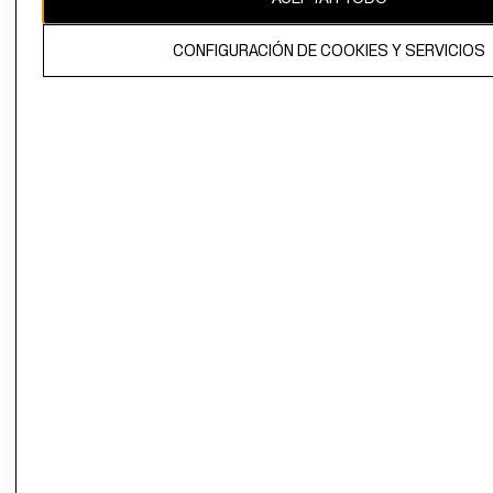
El contenido de esta página web está protegido por copyright y es
CONFIGURACIÓN DE COOKIES Y SERVICIOS
propiedad de H&M Hennes & Mauritz AB.