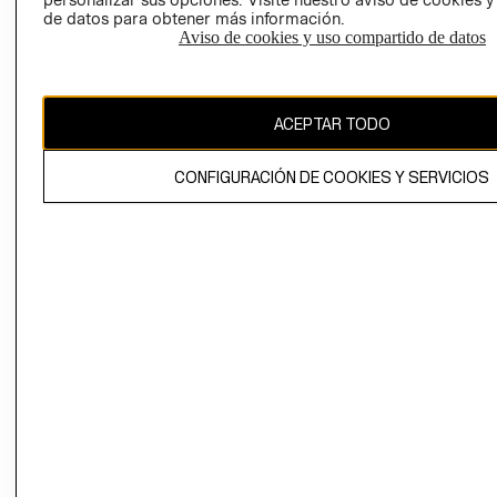
de datos para obtener más información.
Aviso de cookies y uso compartido de datos
Chile ($)
CAMBIAR REGIÓN
ACEPTAR TODO
CONFIGURACIÓN DE COOKIES Y SERVICIOS
El contenido de esta página web está protegido por copyright y es
propiedad de H&M Hennes & Mauritz AB.