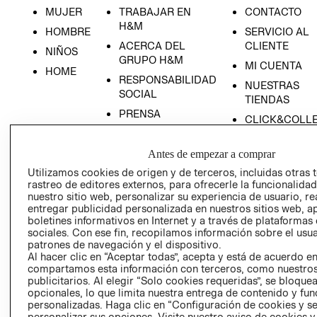
MUJER
TRABAJAR EN
CONTACTO
H&M
HOMBRE
SERVICIO AL
ACERCA DEL
CLIENTE
NIÑOS
GRUPO H&M
MI CUENTA
HOME
RESPONSABILIDAD
NUESTRAS
SOCIAL
TIENDAS
PRENSA
CLICK&COLL
RELACIÓN CON
- RETIRO EN
INVERSIONISTAS
TIENDA
Antes de empezar a comprar
POLÍTICA
TÉRMINOS Y
Utilizamos cookies de origen y de terceros, incluidas otras 
EMPRESARIAL
CONDICIONE
rastreo de editores externos, para ofrecerle la funcionalid
nuestro sitio web, personalizar su experiencia de usuario, rea
AVISO DE
entregar publicidad personalizada en nuestros sitios web, a
PRIVACIDAD
boletines informativos en Internet y a través de plataformas
sociales. Con ese fin, recopilamos información sobre el usua
GIFT CARD
patrones de navegación y el dispositivo.
AVISO DE
Al hacer clic en “Aceptar todas”, acepta y está de acuerdo e
compartamos esta información con terceros, como nuestros
COOKIES
publicitarios. Al elegir “Solo cookies requeridas”, se bloque
opcionales, lo que limita nuestra entrega de contenido y fu
personalizadas. Haga clic en “Configuración de cookies y se
personalizar sus opciones. Visite nuestro aviso de cookies 