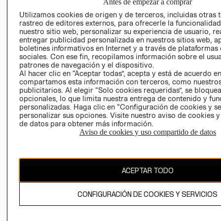
SOCIAL
Antes de empezar a comprar
TIENDAS
PRENSA
Utilizamos cookies de origen y de terceros, incluidas otras 
CLICK&COLL
rastreo de editores externos, para ofrecerle la funcionalid
RELACIÓN CON
- RETIRO EN
nuestro sitio web, personalizar su experiencia de usuario, rea
INVERSIONISTAS
TIENDA
entregar publicidad personalizada en nuestros sitios web, a
boletines informativos en Internet y a través de plataformas
POLÍTICA
TÉRMINOS Y
sociales. Con ese fin, recopilamos información sobre el usua
EMPRESARIAL
CONDICIONE
patrones de navegación y el dispositivo.
Al hacer clic en “Aceptar todas”, acepta y está de acuerdo e
AVISO DE
compartamos esta información con terceros, como nuestros
PRIVACIDAD
publicitarios. Al elegir “Solo cookies requeridas”, se bloque
opcionales, lo que limita nuestra entrega de contenido y fu
GIFT CARD
personalizadas. Haga clic en “Configuración de cookies y se
AVISO DE
personalizar sus opciones. Visite nuestro aviso de cookies 
COOKIES
de datos para obtener más información.
Aviso de cookies y uso compartido de datos
ACEPTAR TODO
Chile ($)
CONFIGURACIÓN DE COOKIES Y SERVICIOS
CAMBIAR REGIÓN