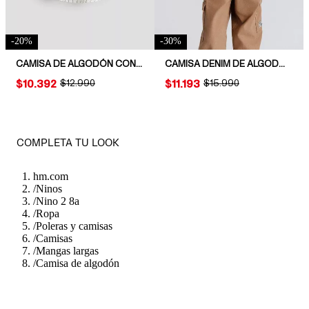
-
20
%
-
30
%
CAMISA DE ALGODÓN CON CUELLO MAO
CAMISA DENIM DE ALGODÓN
PRICE:
$10.392
ORIGINAL PRICE:
$12.990
PRICE:
$11.193
ORIGINAL PRICE:
$15.990
COMPLETA TU LOOK
hm.com
/
Ninos
/
Nino 2 8a
/
Ropa
/
Poleras y camisas
/
Camisas
/
Mangas largas
/
Camisa de algodón