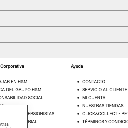
 Corporativa
Ayuda
AJAR EN H&M
CONTACTO
CA DEL GRUPO H&M
SERVICIO AL CLIENTE
ONSABILIDAD SOCIAL
MI CUENTA
SA
NUESTRAS TIENDAS
IÓN CON INVERSIONISTAS
CLICK&COLLECT - RE
ICA EMPRESARIAL
TÉRMINOS Y CONDICI
otras