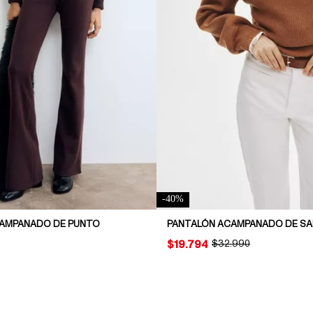
-
40
%
AMPANADO DE PUNTO
PANTALÓN ACAMPANADO DE S
PRICE:
$19.794
ORIGINAL PRICE:
$32.990