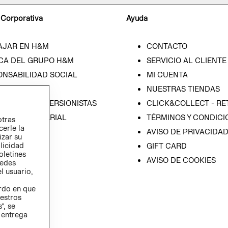
 Corporativa
Ayuda
AJAR EN H&M
CONTACTO
CA DEL GRUPO H&M
SERVICIO AL CLIENTE
ONSABILIDAD SOCIAL
MI CUENTA
SA
NUESTRAS TIENDAS
IÓN CON INVERSIONISTAS
CLICK&COLLECT - RE
ICA EMPRESARIAL
TÉRMINOS Y CONDICI
otras
cerle la
AVISO DE PRIVACIDA
izar su
blicidad
GIFT CARD
oletines
AVISO DE COOKIES
redes
l usuario,
erdo en que
estros
”, se
 entrega