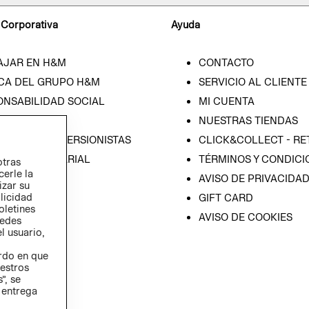
 Corporativa
Ayuda
AJAR EN H&M
CONTACTO
CA DEL GRUPO H&M
SERVICIO AL CLIENTE
ONSABILIDAD SOCIAL
MI CUENTA
SA
NUESTRAS TIENDAS
IÓN CON INVERSIONISTAS
CLICK&COLLECT - RE
ICA EMPRESARIAL
TÉRMINOS Y CONDICI
otras
cerle la
AVISO DE PRIVACIDA
izar su
blicidad
GIFT CARD
oletines
AVISO DE COOKIES
redes
l usuario,
erdo en que
estros
”, se
 entrega