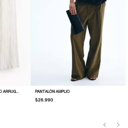
PANTALÓN PULL-ON CON EFECTO ARRUGADO
PANTALÓN AMPLIO
PRICE:
$26.990