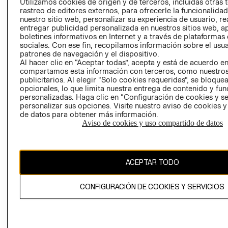
CLICK&COLL
Utilizamos cookies de origen y de terceros, incluidas otras 
rastreo de editores externos, para ofrecerle la funcionalid
RELACIÓN CON
- RETIRO EN
nuestro sitio web, personalizar su experiencia de usuario, rea
INVERSIONISTAS
TIENDA
entregar publicidad personalizada en nuestros sitios web, a
POLÍTICA
TÉRMINOS Y
boletines informativos en Internet y a través de plataformas
sociales. Con ese fin, recopilamos información sobre el usua
EMPRESARIAL
CONDICIONE
patrones de navegación y el dispositivo.
AVISO DE
Al hacer clic en “Aceptar todas”, acepta y está de acuerdo e
PRIVACIDAD
compartamos esta información con terceros, como nuestros
publicitarios. Al elegir “Solo cookies requeridas”, se bloque
GIFT CARD
opcionales, lo que limita nuestra entrega de contenido y fu
personalizadas. Haga clic en “Configuración de cookies y se
AVISO DE
personalizar sus opciones. Visite nuestro aviso de cookies 
COOKIES
de datos para obtener más información.
Aviso de cookies y uso compartido de datos
ACEPTAR TODO
Chile ($)
CONFIGURACIÓN DE COOKIES Y SERVICIOS
CAMBIAR REGIÓN