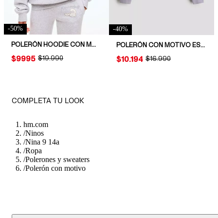
-
50
%
-
40
%
POLERÓN HOODIE CON MOTIVO
POLERÓN CON MOTIVO ESTAMPADO
PRICE:
$9995
ORIGINAL PRICE:
$19.990
PRICE:
$10.194
ORIGINAL PRICE:
$16.990
COMPLETA TU LOOK
hm.com
/
Ninos
/
Nina 9 14a
/
Ropa
/
Polerones y sweaters
/
Polerón con motivo