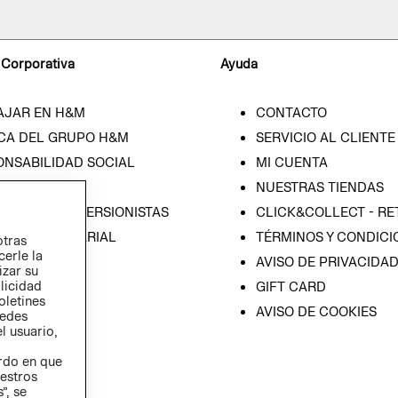
 Corporativa
Ayuda
AJAR EN H&M
CONTACTO
CA DEL GRUPO H&M
SERVICIO AL CLIENTE
ONSABILIDAD SOCIAL
MI CUENTA
SA
NUESTRAS TIENDAS
IÓN CON INVERSIONISTAS
CLICK&COLLECT - RE
ICA EMPRESARIAL
TÉRMINOS Y CONDICI
otras
cerle la
AVISO DE PRIVACIDA
izar su
blicidad
GIFT CARD
oletines
AVISO DE COOKIES
redes
l usuario,
erdo en que
estros
”, se