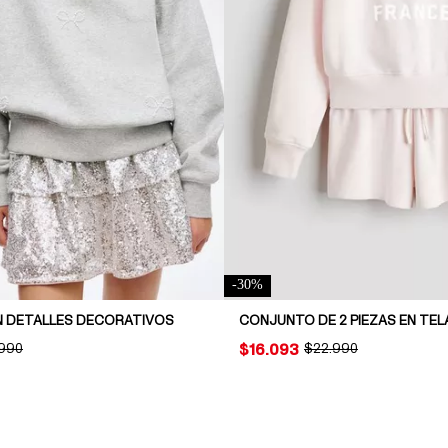
-
30
%
 DETALLES DECORATIVOS
CONJUNTO DE 2 PIEZAS EN TEL
INAL PRICE:
.990
PRICE:
$16.093
ORIGINAL PRICE:
$22.990