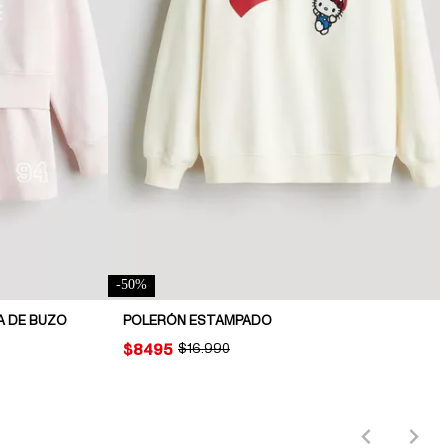
-
50
%
A DE BUZO
POLERÓN ESTAMPADO
PRICE:
$8495
ORIGINAL PRICE:
$16.990