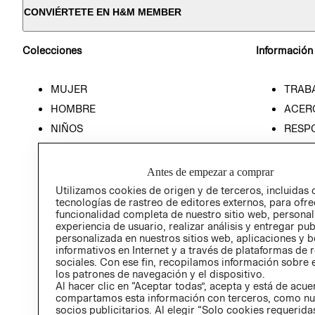
CONVIÉRTETE EN H&M MEMBER
Colecciones
Información
MUJER
TRAB
HOMBRE
ACER
NIÑOS
RESP
HOME
PREN
RELAC
Antes de empezar a comprar
POLÍT
Utilizamos cookies de origen y de terceros, incluidas 
tecnologías de rastreo de editores externos, para ofre
funcionalidad completa de nuestro sitio web, personal
experiencia de usuario, realizar análisis y entregar pu
personalizada en nuestros sitios web, aplicaciones y b
informativos en Internet y a través de plataformas de 
sociales. Con ese fin, recopilamos información sobre e
los patrones de navegación y el dispositivo.
Al hacer clic en “Aceptar todas”, acepta y está de acu
compartamos esta información con terceros, como nu
socios publicitarios. Al elegir “Solo cookies requeridas