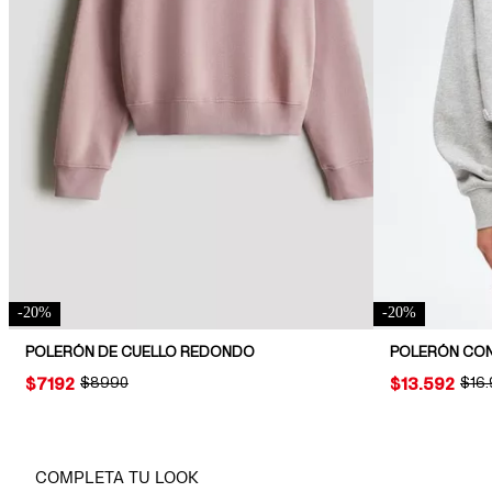
-
20
%
-
20
%
POLERÓN DE CUELLO REDONDO
POLERÓN CON
PRICE:
$7192
ORIGINAL PRICE:
$8990
PRICE:
$13.592
ORIG
$16
COMPLETA TU LOOK