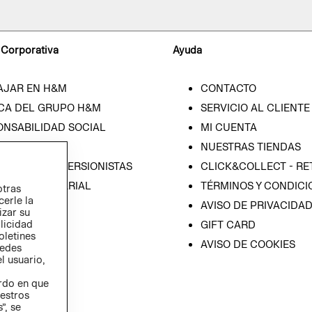
 Corporativa
Ayuda
AJAR EN H&M
CONTACTO
CA DEL GRUPO H&M
SERVICIO AL CLIENTE
ONSABILIDAD SOCIAL
MI CUENTA
SA
NUESTRAS TIENDAS
IÓN CON INVERSIONISTAS
CLICK&COLLECT - RE
ICA EMPRESARIAL
TÉRMINOS Y CONDICI
otras
cerle la
AVISO DE PRIVACIDA
izar su
blicidad
GIFT CARD
oletines
AVISO DE COOKIES
redes
l usuario,
erdo en que
estros
”, se