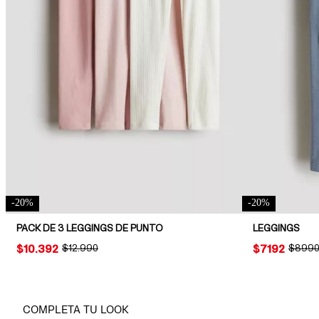
-
20
%
-
20
%
PACK DE 3 LEGGINGS DE PUNTO
LEGGINGS
PRICE:
$10.392
ORIGINAL PRICE:
$12.990
PRICE:
$7192
ORIGIN
$899
COMPLETA TU LOOK