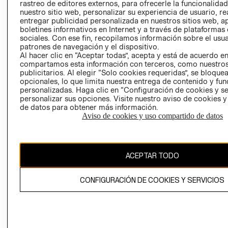
RELACIÓN CON
- RETIRO EN
rastreo de editores externos, para ofrecerle la funcionalid
INVERSIONISTAS
TIENDA
nuestro sitio web, personalizar su experiencia de usuario, rea
entregar publicidad personalizada en nuestros sitios web, a
POLÍTICA
TÉRMINOS Y
boletines informativos en Internet y a través de plataformas
EMPRESARIAL
CONDICIONE
sociales. Con ese fin, recopilamos información sobre el usua
patrones de navegación y el dispositivo.
AVISO DE
Al hacer clic en “Aceptar todas”, acepta y está de acuerdo e
PRIVACIDAD
compartamos esta información con terceros, como nuestros
publicitarios. Al elegir “Solo cookies requeridas”, se bloque
GIFT CARD
opcionales, lo que limita nuestra entrega de contenido y fu
AVISO DE
personalizadas. Haga clic en “Configuración de cookies y se
personalizar sus opciones. Visite nuestro aviso de cookies 
COOKIES
de datos para obtener más información.
Aviso de cookies y uso compartido de datos
ACEPTAR TODO
Chile ($)
CONFIGURACIÓN DE COOKIES Y SERVICIOS
CAMBIAR REGIÓN