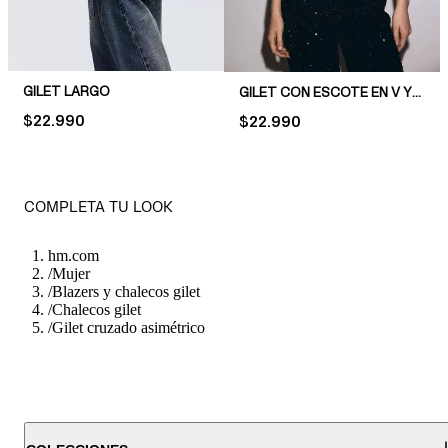
GILET LARGO
GILET CON ESCOTE EN V Y PEPLUM
PRICE:
$22.990
PRICE:
$22.990
COMPLETA TU LOOK
hm.com
/
Mujer
/
Blazers y chalecos gilet
/
Chalecos gilet
/
Gilet cruzado asimétrico