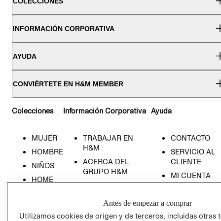
COLECCIONES
INFORMACIÓN CORPORATIVA
AYUDA
CONVIÉRTETE EN H&M MEMBER
Colecciones
Información Corporativa
Ayuda
MUJER
TRABAJAR EN
CONTACTO
H&M
HOMBRE
SERVICIO AL
ACERCA DEL
CLIENTE
NIÑOS
GRUPO H&M
MI CUENTA
HOME
RESPONSABILIDAD
NUESTRAS
SOCIAL
TIENDAS
Antes de empezar a comprar
PRENSA
CLICK&COLL
Utilizamos cookies de origen y de terceros, incluidas otras 