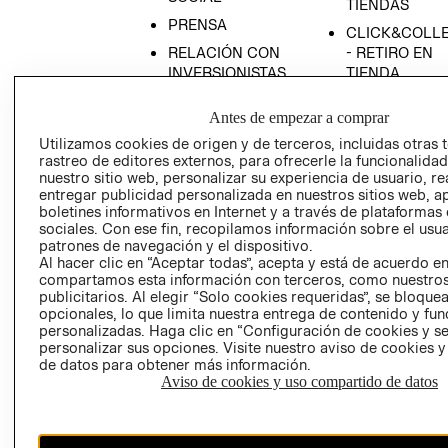
TIENDAS
PRENSA
CLICK&COLL
RELACIÓN CON
- RETIRO EN
INVERSIONISTAS
TIENDA
POLÍTICA
TÉRMINOS Y
Antes de empezar a comprar
EMPRESARIAL
CONDICIONE
Utilizamos cookies de origen y de terceros, incluidas otras 
AVISO DE
rastreo de editores externos, para ofrecerle la funcionalid
PRIVACIDAD
nuestro sitio web, personalizar su experiencia de usuario, rea
entregar publicidad personalizada en nuestros sitios web, a
GIFT CARD
boletines informativos en Internet y a través de plataformas
AVISO DE
sociales. Con ese fin, recopilamos información sobre el usua
COOKIES
patrones de navegación y el dispositivo.
Al hacer clic en “Aceptar todas”, acepta y está de acuerdo e
compartamos esta información con terceros, como nuestros
publicitarios. Al elegir “Solo cookies requeridas”, se bloque
opcionales, lo que limita nuestra entrega de contenido y fu
personalizadas. Haga clic en “Configuración de cookies y se
personalizar sus opciones. Visite nuestro aviso de cookies 
de datos para obtener más información.
Aviso de cookies y uso compartido de datos
Chile ($)
CAMBIAR REGIÓN