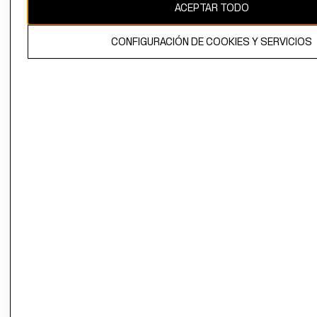
ACEPTAR TODO
CONFIGURACIÓN DE COOKIES Y SERVICIOS
El contenido de esta página web está protegido por copyright y es
propiedad de H&M Hennes & Mauritz AB.