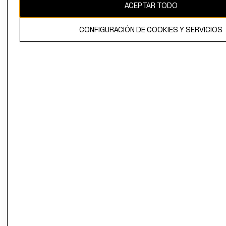
ACEPTAR TODO
CONFIGURACIÓN DE COOKIES Y SERVICIOS
El contenido de esta página web está protegido por copyright y es
propiedad de H&M Hennes & Mauritz AB.