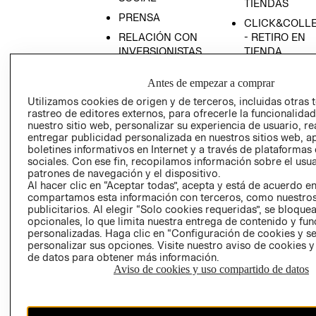
TIENDAS
PRENSA
CLICK&COLL
RELACIÓN CON
- RETIRO EN
INVERSIONISTAS
TIENDA
POLÍTICA
TÉRMINOS Y
Antes de empezar a comprar
EMPRESARIAL
CONDICIONE
Utilizamos cookies de origen y de terceros, incluidas otras 
AVISO DE
rastreo de editores externos, para ofrecerle la funcionalid
PRIVACIDAD
nuestro sitio web, personalizar su experiencia de usuario, rea
entregar publicidad personalizada en nuestros sitios web, a
GIFT CARD
boletines informativos en Internet y a través de plataformas
AVISO DE
sociales. Con ese fin, recopilamos información sobre el usua
COOKIES
patrones de navegación y el dispositivo.
Al hacer clic en “Aceptar todas”, acepta y está de acuerdo e
compartamos esta información con terceros, como nuestros
publicitarios. Al elegir “Solo cookies requeridas”, se bloque
opcionales, lo que limita nuestra entrega de contenido y fu
personalizadas. Haga clic en “Configuración de cookies y se
personalizar sus opciones. Visite nuestro aviso de cookies 
de datos para obtener más información.
Aviso de cookies y uso compartido de datos
Chile ($)
CAMBIAR REGIÓN