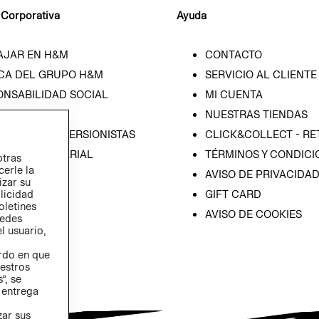
 Corporativa
Ayuda
AJAR EN H&M
CONTACTO
CA DEL GRUPO H&M
SERVICIO AL CLIENTE
ONSABILIDAD SOCIAL
MI CUENTA
SA
NUESTRAS TIENDAS
IÓN CON INVERSIONISTAS
CLICK&COLLECT - RE
ICA EMPRESARIAL
TÉRMINOS Y CONDICI
otras
cerle la
AVISO DE PRIVACIDA
izar su
blicidad
GIFT CARD
oletines
AVISO DE COOKIES
redes
l usuario,
erdo en que
estros
”, se
 entrega
zar sus