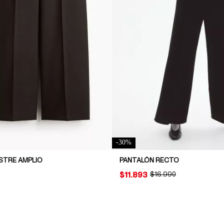
-
30
%
STRE AMPLIO
PANTALÓN RECTO
PRICE:
$11.893
ORIGINAL PRICE:
$16.990