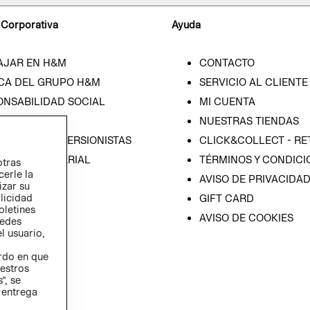
 Corporativa
Ayuda
AJAR EN H&M
CONTACTO
CA DEL GRUPO H&M
SERVICIO AL CLIENTE
ONSABILIDAD SOCIAL
MI CUENTA
SA
NUESTRAS TIENDAS
IÓN CON INVERSIONISTAS
CLICK&COLLECT - RE
ICA EMPRESARIAL
TÉRMINOS Y CONDICI
otras
cerle la
AVISO DE PRIVACIDA
izar su
blicidad
GIFT CARD
oletines
AVISO DE COOKIES
redes
l usuario,
erdo en que
estros
”, se
 entrega