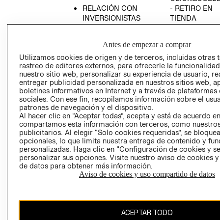
RELACIÓN CON
- RETIRO EN
INVERSIONISTAS
TIENDA
POLÍTICA
TÉRMINOS Y
EMPRESARIAL
CONDICIONE
Antes de empezar a comprar
AVISO DE
Utilizamos cookies de origen y de terceros, incluidas otras 
PRIVACIDAD
rastreo de editores externos, para ofrecerle la funcionalid
nuestro sitio web, personalizar su experiencia de usuario, rea
GIFT CARD
entregar publicidad personalizada en nuestros sitios web, a
boletines informativos en Internet y a través de plataformas
AVISO DE
sociales. Con ese fin, recopilamos información sobre el usua
COOKIES
patrones de navegación y el dispositivo.
Al hacer clic en “Aceptar todas”, acepta y está de acuerdo e
compartamos esta información con terceros, como nuestros
publicitarios. Al elegir “Solo cookies requeridas”, se bloque
opcionales, lo que limita nuestra entrega de contenido y fu
personalizadas. Haga clic en “Configuración de cookies y se
personalizar sus opciones. Visite nuestro aviso de cookies 
de datos para obtener más información.
Chile ($)
Aviso de cookies y uso compartido de datos
CAMBIAR REGIÓN
ACEPTAR TODO