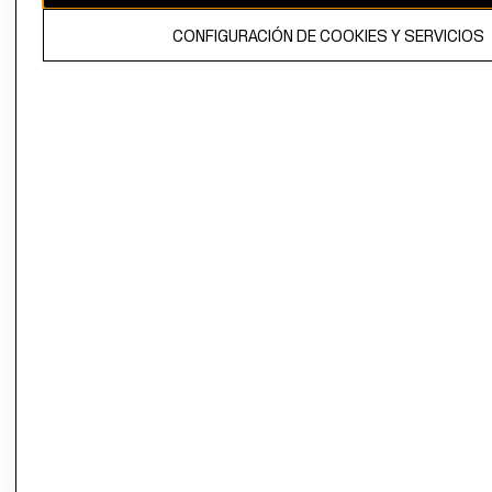
El contenido de esta página web está protegido por copyright y es
CONFIGURACIÓN DE COOKIES Y SERVICIOS
propiedad de H&M Hennes & Mauritz AB.