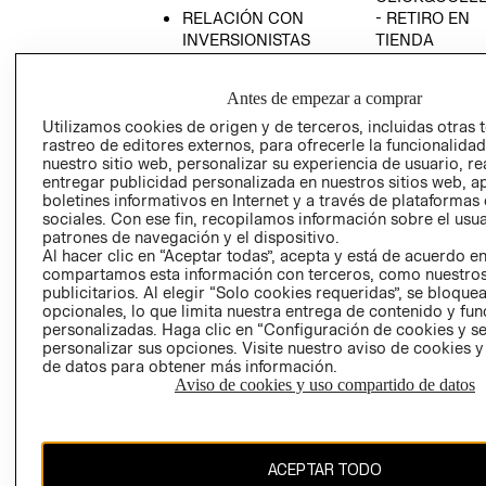
RELACIÓN CON
- RETIRO EN
INVERSIONISTAS
TIENDA
POLÍTICA
TÉRMINOS Y
EMPRESARIAL
CONDICIONE
Antes de empezar a comprar
AVISO DE
Utilizamos cookies de origen y de terceros, incluidas otras 
PRIVACIDAD
rastreo de editores externos, para ofrecerle la funcionalid
nuestro sitio web, personalizar su experiencia de usuario, rea
GIFT CARD
entregar publicidad personalizada en nuestros sitios web, a
boletines informativos en Internet y a través de plataformas
AVISO DE
sociales. Con ese fin, recopilamos información sobre el usua
COOKIES
patrones de navegación y el dispositivo.
Al hacer clic en “Aceptar todas”, acepta y está de acuerdo e
compartamos esta información con terceros, como nuestros
publicitarios. Al elegir “Solo cookies requeridas”, se bloque
opcionales, lo que limita nuestra entrega de contenido y fu
personalizadas. Haga clic en “Configuración de cookies y se
personalizar sus opciones. Visite nuestro aviso de cookies 
de datos para obtener más información.
Chile ($)
Aviso de cookies y uso compartido de datos
CAMBIAR REGIÓN
ACEPTAR TODO