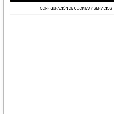
El contenido de esta página web está protegido por copyright y es
CONFIGURACIÓN DE COOKIES Y SERVICIOS
propiedad de H&M Hennes & Mauritz AB.