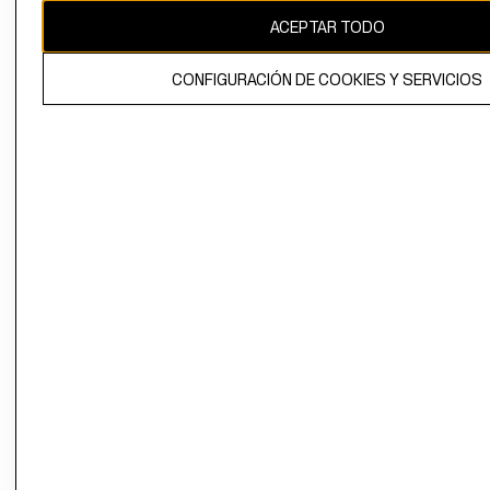
ACEPTAR TODO
CONFIGURACIÓN DE COOKIES Y SERVICIOS
El contenido de esta página web está protegido por copyright y es
propiedad de H&M Hennes & Mauritz AB.