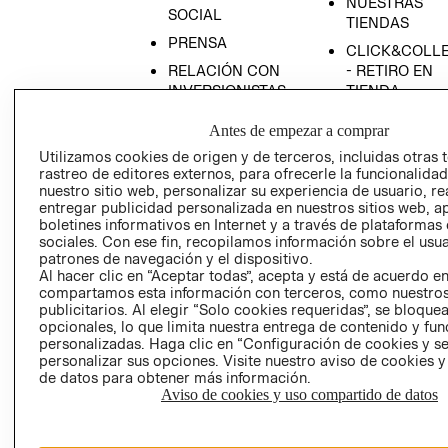
NUESTRAS
SOCIAL
TIENDAS
PRENSA
CLICK&COLL
RELACIÓN CON
- RETIRO EN
INVERSIONISTAS
TIENDA
POLÍTICA
TÉRMINOS Y
Antes de empezar a comprar
EMPRESARIAL
CONDICIONE
Utilizamos cookies de origen y de terceros, incluidas otras 
AVISO DE
rastreo de editores externos, para ofrecerle la funcionalid
PRIVACIDAD
nuestro sitio web, personalizar su experiencia de usuario, rea
entregar publicidad personalizada en nuestros sitios web, a
GIFT CARD
boletines informativos en Internet y a través de plataformas
sociales. Con ese fin, recopilamos información sobre el usua
AVISO DE
patrones de navegación y el dispositivo.
COOKIES
Al hacer clic en “Aceptar todas”, acepta y está de acuerdo e
compartamos esta información con terceros, como nuestros
publicitarios. Al elegir “Solo cookies requeridas”, se bloque
opcionales, lo que limita nuestra entrega de contenido y fu
personalizadas. Haga clic en “Configuración de cookies y se
personalizar sus opciones. Visite nuestro aviso de cookies 
de datos para obtener más información.
Aviso de cookies y uso compartido de datos
Chile ($)
CAMBIAR REGIÓN