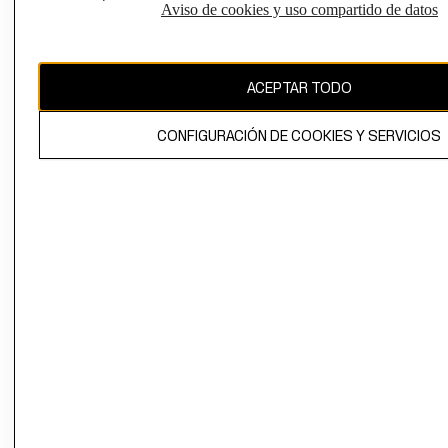
Aviso de cookies y uso compartido de datos
Chile ($)
CAMBIAR REGIÓN
ACEPTAR TODO
CONFIGURACIÓN DE COOKIES Y SERVICIOS
El contenido de esta página web está protegido por copyright y es
propiedad de H&M Hennes & Mauritz AB.