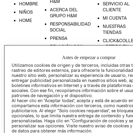
H&M
HOMBRE
SERVICIO AL
ACERCA DEL
CLIENTE
NIÑOS
GRUPO H&M
MI CUENTA
HOME
RESPONSABILIDAD
NUESTRAS
SOCIAL
TIENDAS
PRENSA
CLICK&COLL
RELACIÓN CON
- RETIRO EN
INVERSIONISTAS
TIENDA
Antes de empezar a comprar
POLÍTICA
TÉRMINOS Y
Utilizamos cookies de origen y de terceros, incluidas otras 
EMPRESARIAL
CONDICIONE
rastreo de editores externos, para ofrecerle la funcionalid
AVISO DE
nuestro sitio web, personalizar su experiencia de usuario, rea
entregar publicidad personalizada en nuestros sitios web, a
PRIVACIDAD
boletines informativos en Internet y a través de plataformas
GIFT CARD
sociales. Con ese fin, recopilamos información sobre el usua
patrones de navegación y el dispositivo.
AVISO DE
Al hacer clic en “Aceptar todas”, acepta y está de acuerdo e
COOKIES
compartamos esta información con terceros, como nuestros
publicitarios. Al elegir “Solo cookies requeridas”, se bloque
opcionales, lo que limita nuestra entrega de contenido y fu
personalizadas. Haga clic en “Configuración de cookies y se
personalizar sus opciones. Visite nuestro aviso de cookies 
de datos para obtener más información.