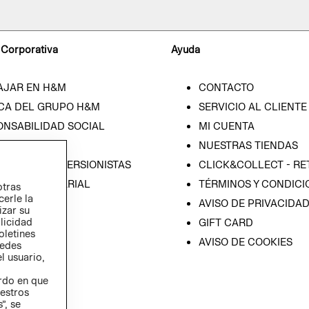
 Corporativa
Ayuda
AJAR EN H&M
CONTACTO
CA DEL GRUPO H&M
SERVICIO AL CLIENTE
ONSABILIDAD SOCIAL
MI CUENTA
SA
NUESTRAS TIENDAS
IÓN CON INVERSIONISTAS
CLICK&COLLECT - RE
ICA EMPRESARIAL
TÉRMINOS Y CONDICI
otras
cerle la
AVISO DE PRIVACIDA
izar su
blicidad
GIFT CARD
oletines
AVISO DE COOKIES
redes
l usuario,
erdo en que
estros
”, se