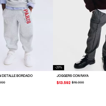
-
20
%
N DETALLE BORDADO
JOGGERS CON RAYA
INAL PRICE:
.990
PRICE:
$13.592
ORIGINAL PRICE:
$16.990