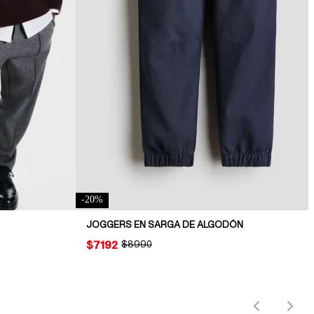
-
20
%
JOGGERS EN SARGA DE ALGODÓN
PRICE:
$7192
ORIGINAL PRICE:
$8990