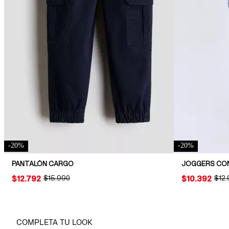
-
20
%
-
20
%
PANTALÓN CARGO
JOGGERS CO
PRICE:
$12.792
ORIGINAL PRICE:
$15.990
PRICE:
$10.392
ORIG
$12
COMPLETA TU LOOK