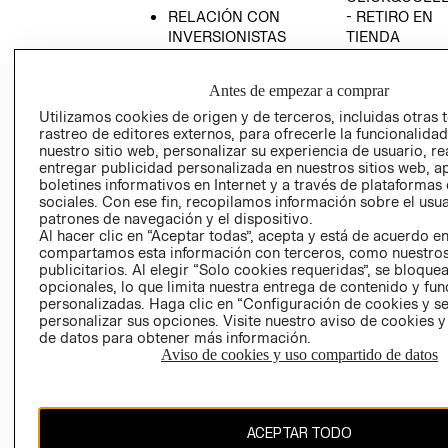
RELACIÓN CON
- RETIRO EN
INVERSIONISTAS
TIENDA
POLÍTICA
TÉRMINOS Y
EMPRESARIAL
CONDICIONE
Antes de empezar a comprar
AVISO DE
Utilizamos cookies de origen y de terceros, incluidas otras 
PRIVACIDAD
rastreo de editores externos, para ofrecerle la funcionalid
nuestro sitio web, personalizar su experiencia de usuario, rea
GIFT CARD
entregar publicidad personalizada en nuestros sitios web, a
boletines informativos en Internet y a través de plataformas
AVISO DE
sociales. Con ese fin, recopilamos información sobre el usua
COOKIES
patrones de navegación y el dispositivo.
Al hacer clic en “Aceptar todas”, acepta y está de acuerdo e
compartamos esta información con terceros, como nuestros
publicitarios. Al elegir “Solo cookies requeridas”, se bloque
opcionales, lo que limita nuestra entrega de contenido y fu
personalizadas. Haga clic en “Configuración de cookies y se
personalizar sus opciones. Visite nuestro aviso de cookies 
de datos para obtener más información.
Chile ($)
Aviso de cookies y uso compartido de datos
CAMBIAR REGIÓN
ACEPTAR TODO