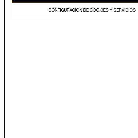
El contenido de esta página web está protegido por copyright y es
CONFIGURACIÓN DE COOKIES Y SERVICIOS
propiedad de H&M Hennes & Mauritz AB.