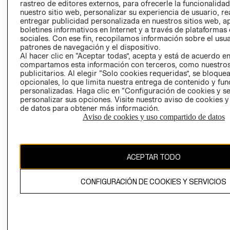
RELACIÓN CON
- RETIRO EN
rastreo de editores externos, para ofrecerle la funcionalid
INVERSIONISTAS
TIENDA
nuestro sitio web, personalizar su experiencia de usuario, rea
entregar publicidad personalizada en nuestros sitios web, a
POLÍTICA
TÉRMINOS Y
boletines informativos en Internet y a través de plataformas
EMPRESARIAL
CONDICIONE
sociales. Con ese fin, recopilamos información sobre el usua
patrones de navegación y el dispositivo.
AVISO DE
Al hacer clic en “Aceptar todas”, acepta y está de acuerdo e
PRIVACIDAD
compartamos esta información con terceros, como nuestros
publicitarios. Al elegir “Solo cookies requeridas”, se bloque
GIFT CARD
opcionales, lo que limita nuestra entrega de contenido y fu
AVISO DE
personalizadas. Haga clic en “Configuración de cookies y se
personalizar sus opciones. Visite nuestro aviso de cookies 
COOKIES
de datos para obtener más información.
Aviso de cookies y uso compartido de datos
ACEPTAR TODO
Chile ($)
CONFIGURACIÓN DE COOKIES Y SERVICIOS
CAMBIAR REGIÓN