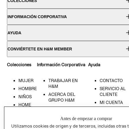
COLECCIONES
INFORMACIÓN CORPORATIVA
AYUDA
CONVIÉRTETE EN H&M MEMBER
Colecciones
Información Corporativa
Ayuda
MUJER
TRABAJAR EN
CONTACTO
H&M
HOMBRE
SERVICIO AL
ACERCA DEL
CLIENTE
NIÑOS
GRUPO H&M
MI CUENTA
HOME
RESPONSABILIDAD
NUESTRAS
SOCIAL
TIENDAS
Antes de empezar a comprar
PRENSA
CLICK&COLL
Utilizamos cookies de origen y de terceros, incluidas otras 