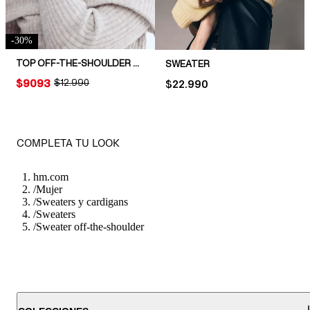
-
30
%
TOP OFF-THE-SHOULDER EN PUNTO ACANALADO
SWEATER
PRICE:
$9093
ORIGINAL PRICE:
$12.990
PRICE:
$22.990
COMPLETA TU LOOK
hm.com
/
Mujer
/
Sweaters y cardigans
/
Sweaters
/
Sweater off-the-shoulder