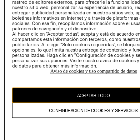
RELACIÓN CON
- RETIRO EN
rastreo de editores externos, para ofrecerle la funcionalid
INVERSIONISTAS
TIENDA
nuestro sitio web, personalizar su experiencia de usuario, rea
entregar publicidad personalizada en nuestros sitios web, a
POLÍTICA
TÉRMINOS Y
boletines informativos en Internet y a través de plataformas
EMPRESARIAL
CONDICIONE
sociales. Con ese fin, recopilamos información sobre el usua
patrones de navegación y el dispositivo.
AVISO DE
Al hacer clic en “Aceptar todas”, acepta y está de acuerdo e
PRIVACIDAD
compartamos esta información con terceros, como nuestros
publicitarios. Al elegir “Solo cookies requeridas”, se bloque
GIFT CARD
opcionales, lo que limita nuestra entrega de contenido y fu
AVISO DE
personalizadas. Haga clic en “Configuración de cookies y se
personalizar sus opciones. Visite nuestro aviso de cookies 
COOKIES
de datos para obtener más información.
Aviso de cookies y uso compartido de datos
ACEPTAR TODO
Chile ($)
CONFIGURACIÓN DE COOKIES Y SERVICIOS
CAMBIAR REGIÓN