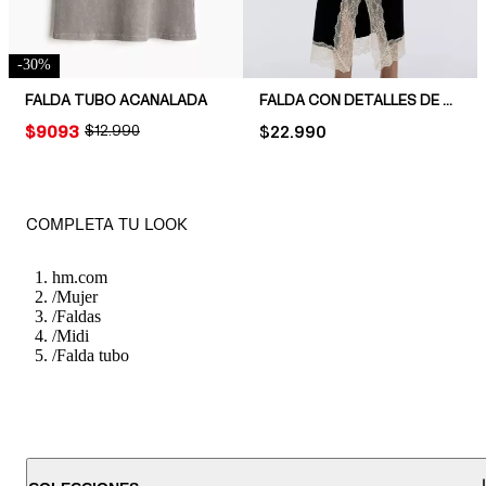
-
30
%
FALDA TUBO ACANALADA
FALDA CON DETALLES DE ENCAJE
PRICE:
$9093
ORIGINAL PRICE:
$12.990
PRICE:
$22.990
COMPLETA TU LOOK
hm.com
/
Mujer
/
Faldas
/
Midi
/
Falda tubo