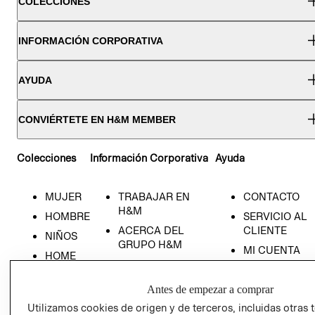
COLECCIONES
INFORMACIÓN CORPORATIVA
AYUDA
CONVIÉRTETE EN H&M MEMBER
Colecciones
Información Corporativa
Ayuda
MUJER
TRABAJAR EN
CONTACTO
H&M
HOMBRE
SERVICIO AL
ACERCA DEL
CLIENTE
NIÑOS
GRUPO H&M
MI CUENTA
HOME
RESPONSABILIDAD
NUESTRAS
SOCIAL
TIENDAS
Antes de empezar a comprar
PRENSA
CLICK&COLL
Utilizamos cookies de origen y de terceros, incluidas otras 