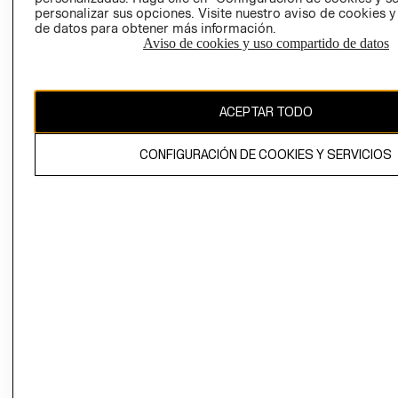
personalizar sus opciones. Visite nuestro aviso de cookies 
de datos para obtener más información.
Aviso de cookies y uso compartido de datos
Chile ($)
ACEPTAR TODO
CAMBIAR REGIÓN
CONFIGURACIÓN DE COOKIES Y SERVICIOS
El contenido de esta página web está protegido por copyright y es
propiedad de H&M Hennes & Mauritz AB.