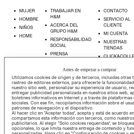
MUJER
TRABAJAR EN
CONTACTO
H&M
HOMBRE
SERVICIO AL
ACERCA DEL
CLIENTE
NIÑOS
GRUPO H&M
MI CUENTA
HOME
RESPONSABILIDAD
NUESTRAS
SOCIAL
TIENDAS
PRENSA
CLICK&COLL
RELACIÓN CON
- RETIRO EN
INVERSIONISTAS
TIENDA
Antes de empezar a comprar
POLÍTICA
TÉRMINOS Y
Utilizamos cookies de origen y de terceros, incluidas otras 
rastreo de editores externos, para ofrecerle la funcionalid
EMPRESARIAL
CONDICIONE
nuestro sitio web, personalizar su experiencia de usuario, rea
AVISO DE
entregar publicidad personalizada en nuestros sitios web, a
PRIVACIDAD
boletines informativos en Internet y a través de plataformas
sociales. Con ese fin, recopilamos información sobre el usua
GIFT CARD
patrones de navegación y el dispositivo.
Al hacer clic en “Aceptar todas”, acepta y está de acuerdo e
AVISO DE
compartamos esta información con terceros, como nuestros
COOKIES
publicitarios. Al elegir “Solo cookies requeridas”, se bloque
opcionales, lo que limita nuestra entrega de contenido y fu
personalizadas. Haga clic en “Configuración de cookies y se