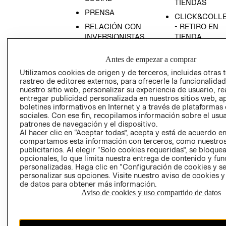
TIENDAS
PRENSA
CLICK&COLL
RELACIÓN CON
- RETIRO EN
INVERSIONISTAS
TIENDA
POLÍTICA
TÉRMINOS Y
Antes de empezar a comprar
EMPRESARIAL
CONDICIONE
Utilizamos cookies de origen y de terceros, incluidas otras 
AVISO DE
rastreo de editores externos, para ofrecerle la funcionalid
PRIVACIDAD
nuestro sitio web, personalizar su experiencia de usuario, rea
entregar publicidad personalizada en nuestros sitios web, a
GIFT CARD
boletines informativos en Internet y a través de plataformas
AVISO DE
sociales. Con ese fin, recopilamos información sobre el usua
COOKIES
patrones de navegación y el dispositivo.
Al hacer clic en “Aceptar todas”, acepta y está de acuerdo e
compartamos esta información con terceros, como nuestros
publicitarios. Al elegir “Solo cookies requeridas”, se bloque
opcionales, lo que limita nuestra entrega de contenido y fu
personalizadas. Haga clic en “Configuración de cookies y se
personalizar sus opciones. Visite nuestro aviso de cookies 
de datos para obtener más información.
Aviso de cookies y uso compartido de datos
Chile ($)
CAMBIAR REGIÓN