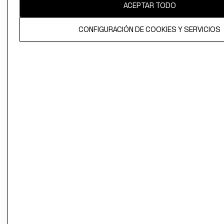
ACEPTAR TODO
CONFIGURACIÓN DE COOKIES Y SERVICIOS
El contenido de esta página web está protegido por copyright y es
propiedad de H&M Hennes & Mauritz AB.