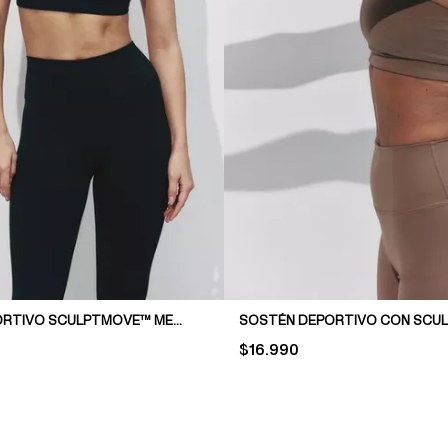
SOSTÉN DEPORTIVO SCULPTMOVE™ MEDIUM SUPPORT
PRICE:
$16.990