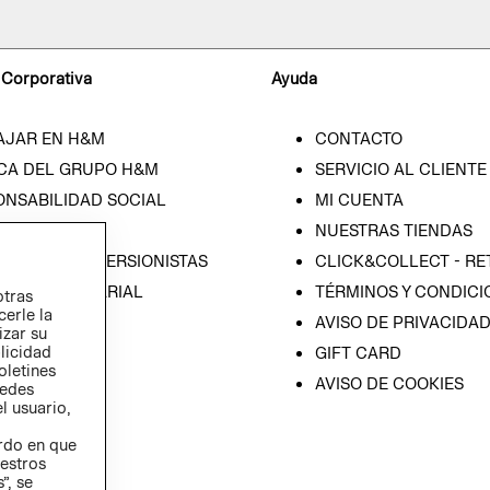
 Corporativa
Ayuda
AJAR EN H&M
CONTACTO
CA DEL GRUPO H&M
SERVICIO AL CLIENTE
ONSABILIDAD SOCIAL
MI CUENTA
SA
NUESTRAS TIENDAS
IÓN CON INVERSIONISTAS
CLICK&COLLECT - RE
ICA EMPRESARIAL
TÉRMINOS Y CONDICI
otras
cerle la
AVISO DE PRIVACIDA
izar su
blicidad
GIFT CARD
oletines
AVISO DE COOKIES
redes
l usuario,
erdo en que
estros
”, se