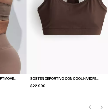
SOSTÉN DEPORTIVO CON SCULPTMOVE™ MEDIUM SUPPORT
SOSTÉN DEPORTIVO CON COOL HANDFEEL DRYMOVE™
PRICE:
$22.990