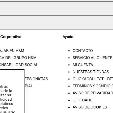
 Corporativa
Ayuda
AJAR EN H&M
CONTACTO
CA DEL GRUPO H&M
SERVICIO AL CLIENTE
ONSABILIDAD SOCIAL
MI CUENTA
SA
NUESTRAS TIENDAS
IÓN CON INVERSIONISTAS
CLICK&COLLECT - RE
ICA EMPRESARIAL
TÉRMINOS Y CONDICI
otras
cerle la
AVISO DE PRIVACIDA
izar su
blicidad
GIFT CARD
oletines
AVISO DE COOKIES
redes
l usuario,