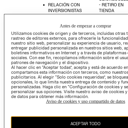
RELACIÓN CON
- RETIRO EN
INVERSIONISTAS
TIENDA
POLÍTICA
TÉRMINOS Y
EMPRESARIAL
CONDICIONE
Antes de empezar a comprar
AVISO DE
Utilizamos cookies de origen y de terceros, incluidas otras 
PRIVACIDAD
rastreo de editores externos, para ofrecerle la funcionalid
nuestro sitio web, personalizar su experiencia de usuario, rea
GIFT CARD
entregar publicidad personalizada en nuestros sitios web, a
boletines informativos en Internet y a través de plataformas
AVISO DE
sociales. Con ese fin, recopilamos información sobre el usua
COOKIES
patrones de navegación y el dispositivo.
Al hacer clic en “Aceptar todas”, acepta y está de acuerdo e
compartamos esta información con terceros, como nuestros
publicitarios. Al elegir “Solo cookies requeridas”, se bloque
opcionales, lo que limita nuestra entrega de contenido y fu
personalizadas. Haga clic en “Configuración de cookies y se
personalizar sus opciones. Visite nuestro aviso de cookies 
de datos para obtener más información.
Chile ($)
Aviso de cookies y uso compartido de datos
CAMBIAR REGIÓN
ACEPTAR TODO