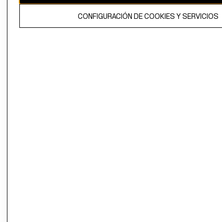
El contenido de esta página web está protegido por copyright y es
CONFIGURACIÓN DE COOKIES Y SERVICIOS
propiedad de H&M Hennes & Mauritz AB.