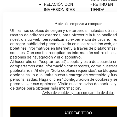
RELACIÓN CON
- RETIRO EN
INVERSIONISTAS
TIENDA
POLÍTICA
TÉRMINOS Y
EMPRESARIAL
CONDICIONE
Antes de empezar a comprar
AVISO DE
Utilizamos cookies de origen y de terceros, incluidas otras 
PRIVACIDAD
rastreo de editores externos, para ofrecerle la funcionalid
nuestro sitio web, personalizar su experiencia de usuario, rea
GIFT CARD
entregar publicidad personalizada en nuestros sitios web, a
boletines informativos en Internet y a través de plataformas
AVISO DE
sociales. Con ese fin, recopilamos información sobre el usua
COOKIES
patrones de navegación y el dispositivo.
Al hacer clic en “Aceptar todas”, acepta y está de acuerdo e
compartamos esta información con terceros, como nuestros
publicitarios. Al elegir “Solo cookies requeridas”, se bloque
opcionales, lo que limita nuestra entrega de contenido y fu
personalizadas. Haga clic en “Configuración de cookies y se
personalizar sus opciones. Visite nuestro aviso de cookies 
de datos para obtener más información.
Chile ($)
Aviso de cookies y uso compartido de datos
CAMBIAR REGIÓN
ACEPTAR TODO