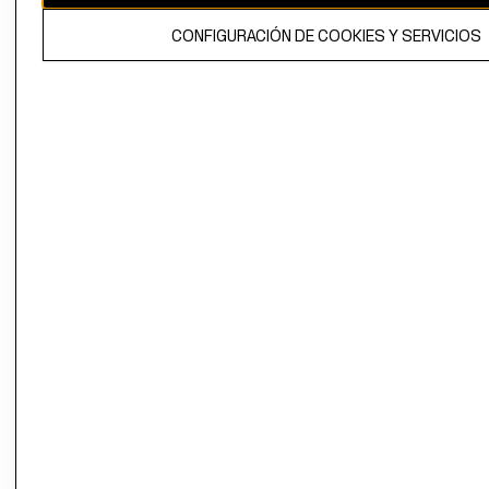
El contenido de esta página web está protegido por copyright y es
CONFIGURACIÓN DE COOKIES Y SERVICIOS
propiedad de H&M Hennes & Mauritz AB.