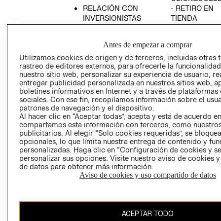
RELACIÓN CON
- RETIRO EN
INVERSIONISTAS
TIENDA
POLÍTICA
TÉRMINOS Y
EMPRESARIAL
CONDICIONE
Antes de empezar a comprar
AVISO DE
Utilizamos cookies de origen y de terceros, incluidas otras 
PRIVACIDAD
rastreo de editores externos, para ofrecerle la funcionalid
nuestro sitio web, personalizar su experiencia de usuario, rea
GIFT CARD
entregar publicidad personalizada en nuestros sitios web, a
boletines informativos en Internet y a través de plataformas
AVISO DE
sociales. Con ese fin, recopilamos información sobre el usua
COOKIES
patrones de navegación y el dispositivo.
Al hacer clic en “Aceptar todas”, acepta y está de acuerdo e
compartamos esta información con terceros, como nuestros
publicitarios. Al elegir “Solo cookies requeridas”, se bloque
opcionales, lo que limita nuestra entrega de contenido y fu
personalizadas. Haga clic en “Configuración de cookies y se
personalizar sus opciones. Visite nuestro aviso de cookies 
de datos para obtener más información.
Chile ($)
Aviso de cookies y uso compartido de datos
CAMBIAR REGIÓN
ACEPTAR TODO