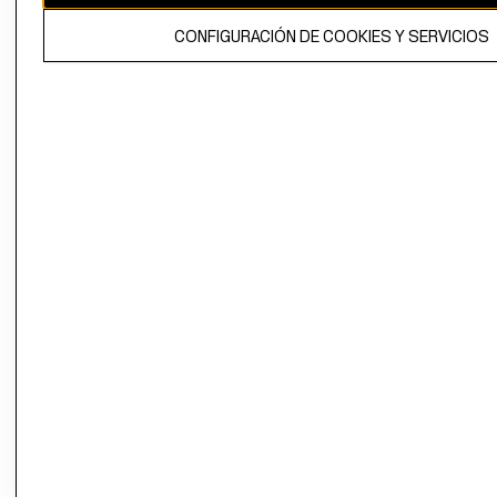
El contenido de esta página web está protegido por copyright y es
CONFIGURACIÓN DE COOKIES Y SERVICIOS
propiedad de H&M Hennes & Mauritz AB.