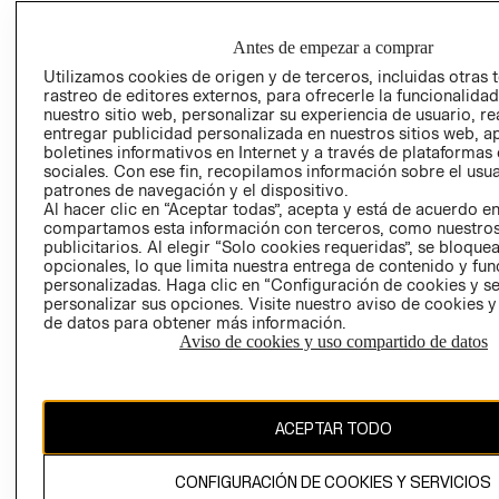
GRUPO H&M
MI CUENTA
HOME
RESPONSABILIDAD
Antes de empezar a comprar
NUESTRAS
SOCIAL
TIENDAS
Utilizamos cookies de origen y de terceros, incluidas otras 
PRENSA
rastreo de editores externos, para ofrecerle la funcionalid
CLICK&COLL
nuestro sitio web, personalizar su experiencia de usuario, rea
RELACIÓN CON
- RETIRO EN
entregar publicidad personalizada en nuestros sitios web, a
INVERSIONISTAS
TIENDA
boletines informativos en Internet y a través de plataformas
sociales. Con ese fin, recopilamos información sobre el usua
POLÍTICA
TÉRMINOS Y
patrones de navegación y el dispositivo.
EMPRESARIAL
CONDICIONE
Al hacer clic en “Aceptar todas”, acepta y está de acuerdo e
compartamos esta información con terceros, como nuestros
AVISO DE
publicitarios. Al elegir “Solo cookies requeridas”, se bloque
PRIVACIDAD
opcionales, lo que limita nuestra entrega de contenido y fu
GIFT CARD
personalizadas. Haga clic en “Configuración de cookies y se
personalizar sus opciones. Visite nuestro aviso de cookies 
AVISO DE
de datos para obtener más información.
COOKIES
Aviso de cookies y uso compartido de datos
ACEPTAR TODO
CONFIGURACIÓN DE COOKIES Y SERVICIOS
Chile ($)