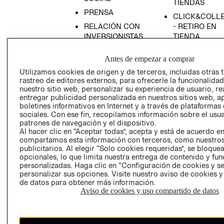
TIENDAS
PRENSA
CLICK&COLL
RELACIÓN CON
- RETIRO EN
INVERSIONISTAS
TIENDA
POLÍTICA
TÉRMINOS Y
Antes de empezar a comprar
EMPRESARIAL
CONDICIONE
Utilizamos cookies de origen y de terceros, incluidas otras 
AVISO DE
rastreo de editores externos, para ofrecerle la funcionalid
PRIVACIDAD
nuestro sitio web, personalizar su experiencia de usuario, rea
entregar publicidad personalizada en nuestros sitios web, a
GIFT CARD
boletines informativos en Internet y a través de plataformas
AVISO DE
sociales. Con ese fin, recopilamos información sobre el usua
COOKIES
patrones de navegación y el dispositivo.
Al hacer clic en “Aceptar todas”, acepta y está de acuerdo e
compartamos esta información con terceros, como nuestros
publicitarios. Al elegir “Solo cookies requeridas”, se bloque
opcionales, lo que limita nuestra entrega de contenido y fu
personalizadas. Haga clic en “Configuración de cookies y se
personalizar sus opciones. Visite nuestro aviso de cookies 
de datos para obtener más información.
Aviso de cookies y uso compartido de datos
Chile ($)
CAMBIAR REGIÓN