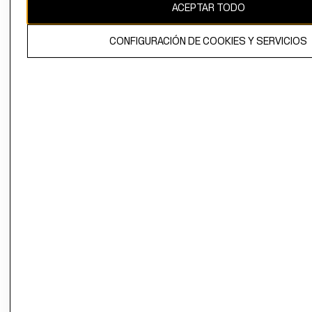
ACEPTAR TODO
CONFIGURACIÓN DE COOKIES Y SERVICIOS
El contenido de esta página web está protegido por copyright y es
propiedad de H&M Hennes & Mauritz AB.