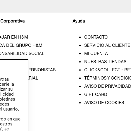
 Corporativa
Ayuda
AJAR EN H&M
CONTACTO
CA DEL GRUPO H&M
SERVICIO AL CLIENTE
ONSABILIDAD SOCIAL
MI CUENTA
SA
NUESTRAS TIENDAS
IÓN CON INVERSIONISTAS
CLICK&COLLECT - RE
ICA EMPRESARIAL
TÉRMINOS Y CONDICI
otras
cerle la
AVISO DE PRIVACIDA
izar su
blicidad
GIFT CARD
oletines
AVISO DE COOKIES
redes
l usuario,
erdo en que
estros
”, se