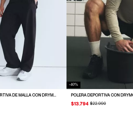
-
40
%
POLERA DEPORTIVA DE MALLA CON DRYMOVE™
PRICE:
$13.794
ORIGINAL PRICE:
$22.990