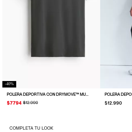
-
40
%
POLERA DEPORTIVA CON DRYMOVE™ MUSCLE FIT
PRICE:
$7794
ORIGINAL PRICE:
$12.990
PRICE:
$12.990
COMPLETA TU LOOK