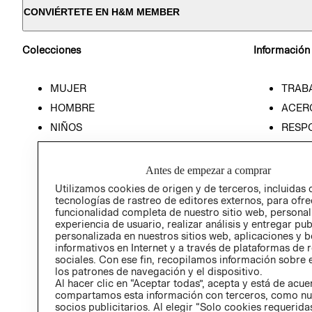
CONVIÉRTETE EN H&M MEMBER
Colecciones
Información
MUJER
TRAB
HOMBRE
ACER
NIÑOS
RESP
HOME
PREN
RELAC
Antes de empezar a comprar
POLÍT
Utilizamos cookies de origen y de terceros, incluidas 
tecnologías de rastreo de editores externos, para ofre
funcionalidad completa de nuestro sitio web, personal
experiencia de usuario, realizar análisis y entregar pu
personalizada en nuestros sitios web, aplicaciones y b
informativos en Internet y a través de plataformas de 
sociales. Con ese fin, recopilamos información sobre e
los patrones de navegación y el dispositivo.
Al hacer clic en “Aceptar todas”, acepta y está de acu
compartamos esta información con terceros, como nu
socios publicitarios. Al elegir “Solo cookies requeridas