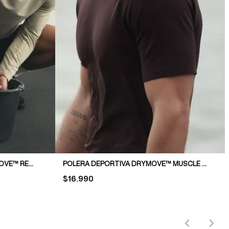
POLERA DEPORTIVA CON DRYMOVE™ REGULAR FIT
POLERA DEPORTIVA DRYMOVE™ MUSCLE FIT
PRICE:
$16.990