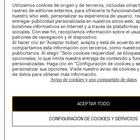
PRENSA
Utilizamos cookies de origen y de terceros, incluidas otras 
CLICK&COLL
rastreo de editores externos, para ofrecerle la funcionalid
RELACIÓN CON
- RETIRO EN
nuestro sitio web, personalizar su experiencia de usuario, rea
INVERSIONISTAS
TIENDA
entregar publicidad personalizada en nuestros sitios web, a
boletines informativos en Internet y a través de plataformas
POLÍTICA
TÉRMINOS Y
sociales. Con ese fin, recopilamos información sobre el usua
EMPRESARIAL
CONDICIONE
patrones de navegación y el dispositivo.
Al hacer clic en “Aceptar todas”, acepta y está de acuerdo e
AVISO DE
compartamos esta información con terceros, como nuestros
PRIVACIDAD
publicitarios. Al elegir “Solo cookies requeridas”, se bloque
GIFT CARD
opcionales, lo que limita nuestra entrega de contenido y fu
personalizadas. Haga clic en “Configuración de cookies y se
AVISO DE
personalizar sus opciones. Visite nuestro aviso de cookies 
COOKIES
de datos para obtener más información.
Aviso de cookies y uso compartido de datos
ACEPTAR TODO
Chile ($)
CONFIGURACIÓN DE COOKIES Y SERVICIOS
CAMBIAR REGIÓN