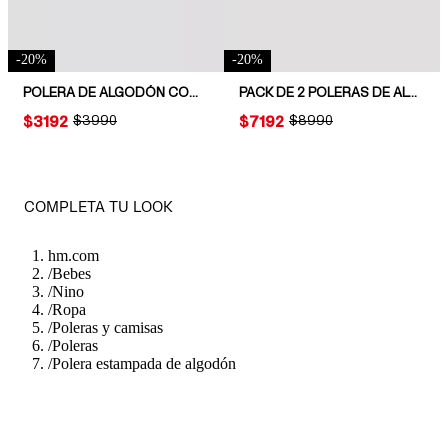
-
20
%
-
20
%
POLERA DE ALGODÓN CON ESTAMPADO
PACK DE 2 POLERAS DE ALGODÓN
PRICE:
$3192
ORIGINAL PRICE:
$3990
PRICE:
$7192
ORIGINAL PRICE:
$8990
COMPLETA TU LOOK
hm.com
/
Bebes
/
Nino
/
Ropa
/
Poleras y camisas
/
Poleras
/
Polera estampada de algodón